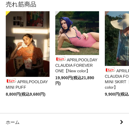
売れ筋商品
APRILPOOLDAY
CLAUDIA FOREVER
ONE【New color】
APRI
CLAUDIA F
19,900円(税込21,890
APRILPOOLDAY
MINI SKIRT
円)
MINI PUFF
color】
8,800円(税込9,680円)
9,900円(税込
ホーム