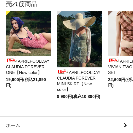
売れ筋商品
APRILPOOLDAY
APRI
CLAUDIA FOREVER
VIVIAN TWO
ONE【New color】
APRILPOOLDAY
SET
CLAUDIA FOREVER
19,900円(税込21,890
22,600円(税
MINI SKIRT【New
円)
円)
color】
9,900円(税込10,890円)
ホーム