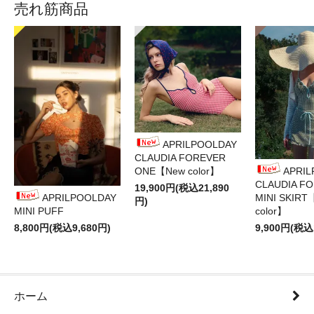
売れ筋商品
APRILPOOLDAY
CLAUDIA FOREVER
ONE【New color】
APRI
CLAUDIA F
19,900円(税込21,890
APRILPOOLDAY
MINI SKIRT
円)
MINI PUFF
color】
8,800円(税込9,680円)
9,900円(税込
ホーム