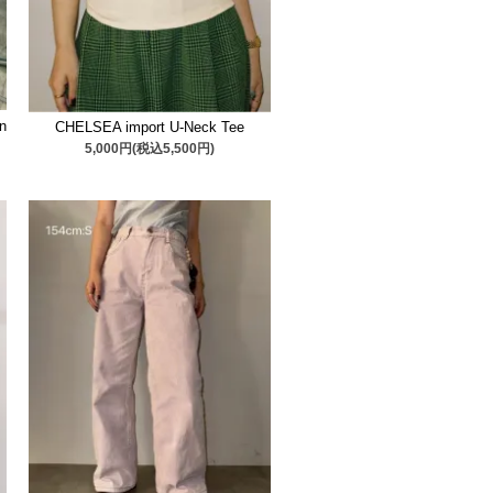
n
CHELSEA import U-Neck Tee
5,000円(税込5,500円)