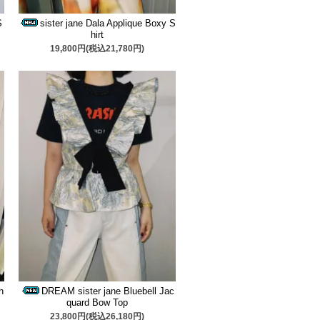
S
sister jane Dala Applique Boxy S
hirt
19,800円(税込21,780円)
h
DREAM sister jane Bluebell Jac
quard Bow Top
23,800円(税込26,180円)