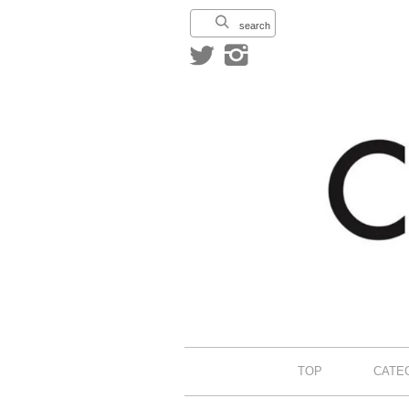
search
TOP
CATE