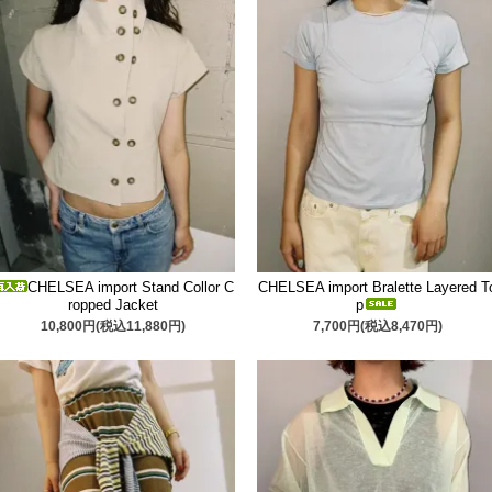
CHELSEA import Stand Collor C
CHELSEA import Bralette Layered T
ropped Jacket
p
10,800円(税込11,880円)
7,700円(税込8,470円)