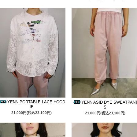
YENN PORTABLE LACE HOOD
YENN ASID DYE SWEATPAN
IE
S
21,000円(税込23,100円)
21,000円(税込23,100円)