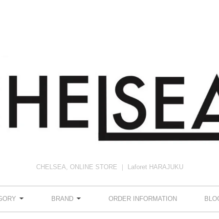
CHELSEA, ONLINE STORE ｜ Laforet HARAJUKU
GORY
BRAND
ORDER INFORMATION
BLO