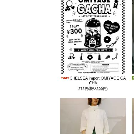
CHELSEA import OMIYAGE GA
CHA
273円(税込300円)