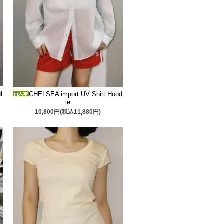
l
CHELSEA import UV Shirt Hood
ie
10,800円(税込11,880円)