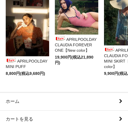
APRILPOOLDAY
CLAUDIA FOREVER
ONE【New color】
APRI
CLAUDIA F
19,900円(税込21,890
APRILPOOLDAY
MINI SKIRT
円)
MINI PUFF
color】
8,800円(税込9,680円)
9,900円(税込
ホーム
カートを見る