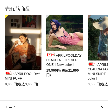
売れ筋商品
APRILPOOLDAY
CLAUDIA FOREVER
ONE【New color】
APRI
CLAUDIA F
19,900円(税込21,890
APRILPOOLDAY
MINI SKIRT
円)
MINI PUFF
color】
8,800円(税込9,680円)
9,900円(税込
ホーム