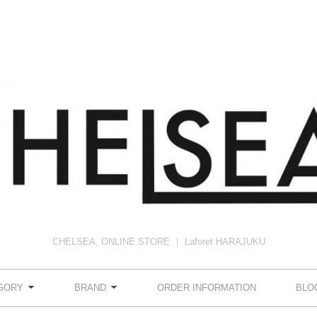
CHELSEA, ONLINE STORE ｜ Laforet HARAJUKU
GORY
BRAND
ORDER INFORMATION
BLO