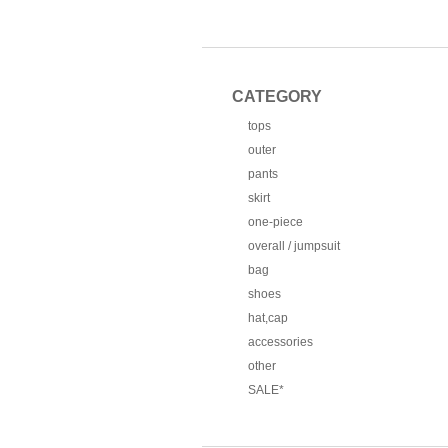
CATEGORY
tops
outer
pants
skirt
one-piece
overall / jumpsuit
bag
shoes
hat,cap
accessories
other
SALE*