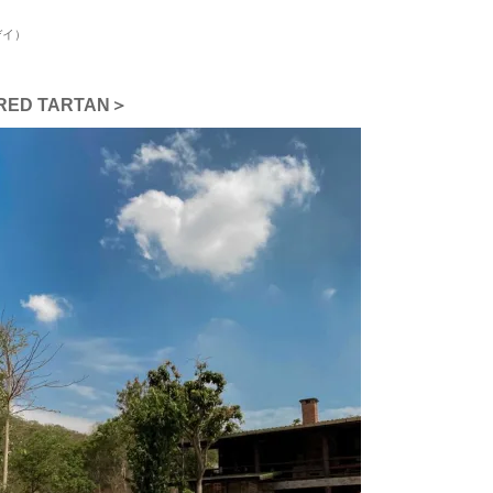
デイ）
RED TARTAN＞