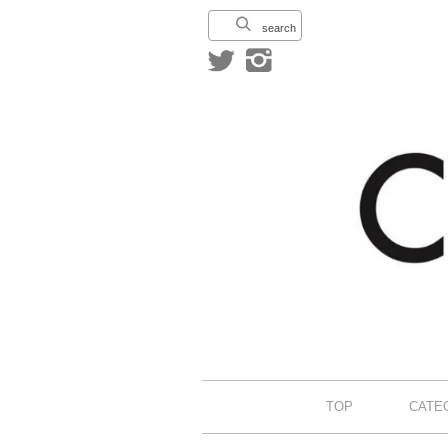
search
TOP
CATE