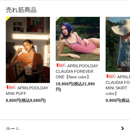
売れ筋商品
APRILPOOLDAY
CLAUDIA FOREVER
ONE【New color】
APRI
CLAUDIA F
19,900円(税込21,890
APRILPOOLDAY
MINI SKIRT
円)
MINI PUFF
color】
8,800円(税込9,680円)
9,900円(税込
ホーム