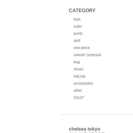
CATEGORY
tops
outer
pants
skirt
one-piece
overall / jumpsuit
bag
shoes
hat,cap
accessories
other
SALE*
chelsea tokyo