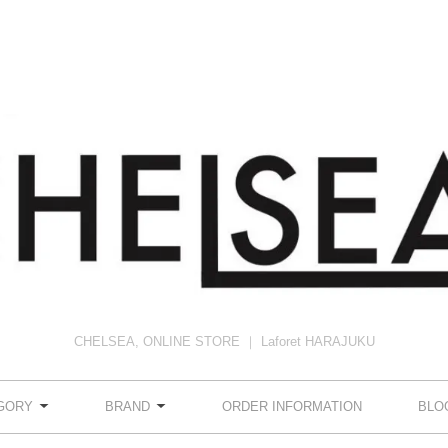
CHELSEA, ONLINE STORE ｜ Laforet HARAJUKU
GORY
BRAND
ORDER INFORMATION
BLO