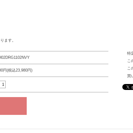
あります。
特
H02DRG1102NVY
こ
こ
800円(税込23,980円)
買