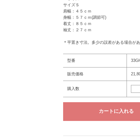
サイズＳ
肩幅：４５ｃｍ
身幅：５７ｃｍ(調節可)
着丈：８５ｃｍ
袖丈：２７ｃｍ
＊平置き寸法。多少の誤差がある場合が
型番
33G
販売価格
21,
購入数