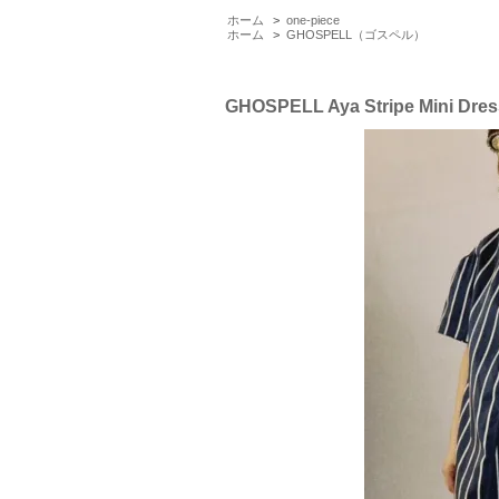
ホーム
>
one-piece
ホーム
>
GHOSPELL（ゴスペル）
GHOSPELL Aya Stripe Mini Dres